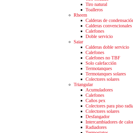
Tiro natural
Toalleros
Rheem
Calderas de condensació
Calderas convencionales
Calefones
Doble servicio
Saiar
Calderas doble servicio
Calefones
Calefones no TBF
Solo calefacción
Termotanques
Termotanques solares
Colectores solares
Triangular
Acumuladores
Calefones
Caños pex
Colectores para piso radi
Colectores solares
Desfangador
Intercambiadores de calo
Radiadores
Termostatos