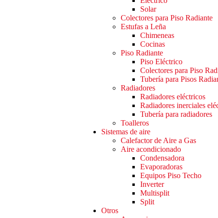
Eléctrico
Solar
Colectores para Piso Radiante
Estufas a Leña
Chimeneas
Cocinas
Piso Radiante
Piso Eléctrico
Colectores para Piso Rad
Tubería para Pisos Radia
Radiadores
Radiadores eléctricos
Radiadores inerciales elé
Tubería para radiadores
Toalleros
Sistemas de aire
Calefactor de Aire a Gas
Aire acondicionado
Condensadora
Evaporadoras
Equipos Piso Techo
Inverter
Multisplit
Split
Otros