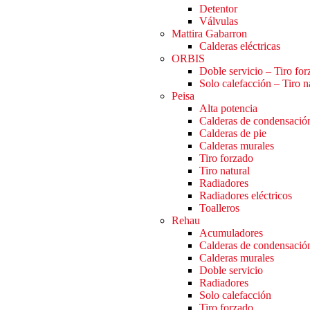
Detentor
Válvulas
Mattira Gabarron
Calderas eléctricas
ORBIS
Doble servicio – Tiro fo
Solo calefacción – Tiro n
Peisa
Alta potencia
Calderas de condensació
Calderas de pie
Calderas murales
Tiro forzado
Tiro natural
Radiadores
Radiadores eléctricos
Toalleros
Rehau
Acumuladores
Calderas de condensació
Calderas murales
Doble servicio
Radiadores
Solo calefacción
Tiro forzado