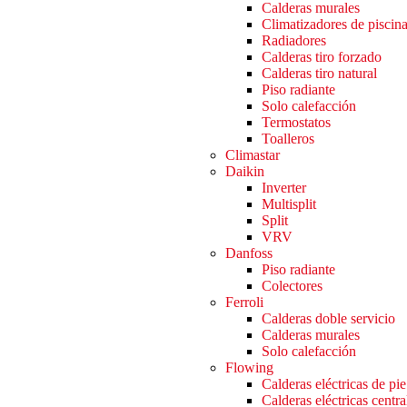
Calderas murales
Climatizadores de piscin
Radiadores
Calderas tiro forzado
Calderas tiro natural
Piso radiante
Solo calefacción
Termostatos
Toalleros
Climastar
Daikin
Inverter
Multisplit
Split
VRV
Danfoss
Piso radiante
Colectores
Ferroli
Calderas doble servicio
Calderas murales
Solo calefacción
Flowing
Calderas eléctricas de pie
Calderas eléctricas centra