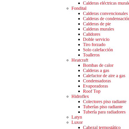
Calderas eléctricas mural
Fondital
Calderas convencionales
Calderas de condensació
Calderas de pie
Calderas murales
Calidores
Doble servicio
Tiro forzado
Solo calefacción
Toalleros
Heatcraft
Bombas de calor
Calderas a gas
Calefactor de aire a gas
Condensadoras
Evaporadoras
Roof Top
Hidroflex
Colectores piso radiante
Tuberías piso radiante
Tubería para radiadores
Latyn
Luxor
Cabezal termostático