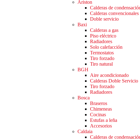
Ariston
Calderas de condensació
Calderas convencionales
Doble servicio
Baxi
Calderas a gas
Piso eléctrico
Radiadores
Solo calefacción
Termostatos
Tiro forzado
Tiro natural
BGH
Aire acondicionado
Calderas Doble Servicio
Tiro forzado
Radiadores
Bosca
Braseros
Chimeneas
Cocinas
Estufas a leña
Accesorios
Caldaia
Calderas de condensació