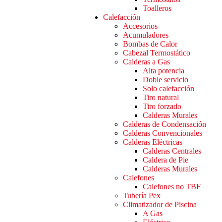
Toalleros
Calefacción
Accesorios
Acumuladores
Bombas de Calor
Cabezal Termostático
Calderas a Gas
Alta potencia
Doble servicio
Solo calefacción
Tiro natural
Tiro forzado
Calderas Murales
Calderas de Condensación
Calderas Convencionales
Calderas Eléctricas
Calderas Centrales
Caldera de Pie
Calderas Murales
Calefones
Calefones no TBF
Tubería Pex
Climatizador de Piscina
A Gas