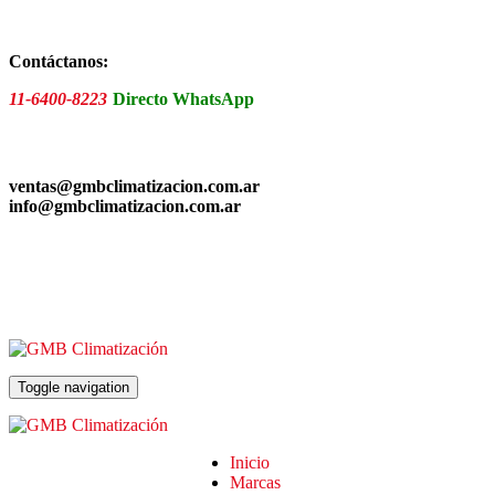
Skip
to
the
Contáctanos:
content
11-6400-8223
Directo WhatsApp
ventas@gmbclimatizacion.com.ar
info@gmbclimatizacion.com.ar
Toggle navigation
Inicio
Marcas