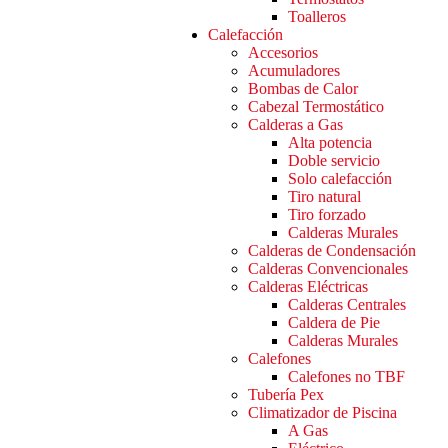
Toalleros
Calefacción
Accesorios
Acumuladores
Bombas de Calor
Cabezal Termostático
Calderas a Gas
Alta potencia
Doble servicio
Solo calefacción
Tiro natural
Tiro forzado
Calderas Murales
Calderas de Condensación
Calderas Convencionales
Calderas Eléctricas
Calderas Centrales
Caldera de Pie
Calderas Murales
Calefones
Calefones no TBF
Tubería Pex
Climatizador de Piscina
A Gas