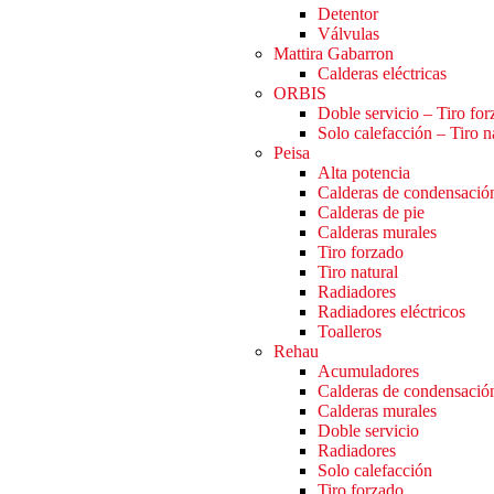
Detentor
Válvulas
Mattira Gabarron
Calderas eléctricas
ORBIS
Doble servicio – Tiro fo
Solo calefacción – Tiro n
Peisa
Alta potencia
Calderas de condensació
Calderas de pie
Calderas murales
Tiro forzado
Tiro natural
Radiadores
Radiadores eléctricos
Toalleros
Rehau
Acumuladores
Calderas de condensació
Calderas murales
Doble servicio
Radiadores
Solo calefacción
Tiro forzado