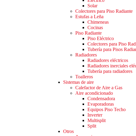
Eléctrico
Solar
Colectores para Piso Radiante
Estufas a Leña
Chimeneas
Cocinas
Piso Radiante
Piso Eléctrico
Colectores para Piso Rad
Tubería para Pisos Radia
Radiadores
Radiadores eléctricos
Radiadores inerciales elé
Tubería para radiadores
Toalleros
Sistemas de aire
Calefactor de Aire a Gas
Aire acondicionado
Condensadora
Evaporadoras
Equipos Piso Techo
Inverter
Multisplit
Split
Otros