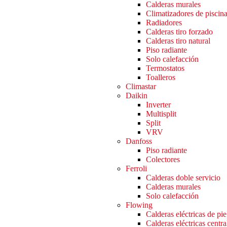
Calderas murales
Climatizadores de piscin
Radiadores
Calderas tiro forzado
Calderas tiro natural
Piso radiante
Solo calefacción
Termostatos
Toalleros
Climastar
Daikin
Inverter
Multisplit
Split
VRV
Danfoss
Piso radiante
Colectores
Ferroli
Calderas doble servicio
Calderas murales
Solo calefacción
Flowing
Calderas eléctricas de pie
Calderas eléctricas centra