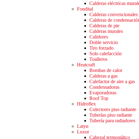
Calderas eléctricas mural
Fondital
Calderas convencionales
Calderas de condensació
Calderas de pie
Calderas murales
Calidores
Doble servicio
Tiro forzado
Solo calefacción
Toalleros
Heatcraft
Bombas de calor
Calderas a gas
Calefactor de aire a gas
Condensadoras
Evaporadoras
Roof Top
Hidroflex
Colectores piso radiante
Tuberías piso radiante
Tubería para radiadores
Latyn
Luxor
Cabezal termostático