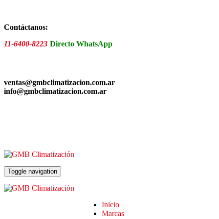
Skip
to
the
Contáctanos:
content
11-6400-8223
Directo WhatsApp
ventas@gmbclimatizacion.com.ar
info@gmbclimatizacion.com.ar
Toggle navigation
Inicio
Marcas