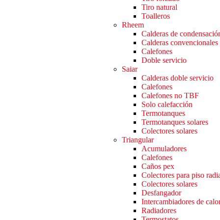
Tiro natural
Toalleros
Rheem
Calderas de condensació
Calderas convencionales
Calefones
Doble servicio
Saiar
Calderas doble servicio
Calefones
Calefones no TBF
Solo calefacción
Termotanques
Termotanques solares
Colectores solares
Triangular
Acumuladores
Calefones
Caños pex
Colectores para piso radi
Colectores solares
Desfangador
Intercambiadores de calo
Radiadores
Termostatos