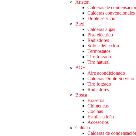
Ariston
Calderas de condensació
Calderas convencionales
Doble servicio
Baxi
Calderas a gas
Piso eléctrico
Radiadores
Solo calefacción
Termostatos
Tiro forzado
Tiro natural
BGH
Aire acondicionado
Calderas Doble Servicio
Tiro forzado
Radiadores
Bosca
Braseros
Chimeneas
Cocinas
Estufas a leña
Accesorios
Caldaia
Calderas de condensació