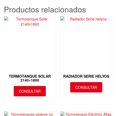
Productos relacionados
TERMOTANQUE SOLAR
RADIADOR SERIE HELYOS
2140×1800
CONSULTAR
CONSULTAR
Este
producto
tiene
múltiples
variantes.