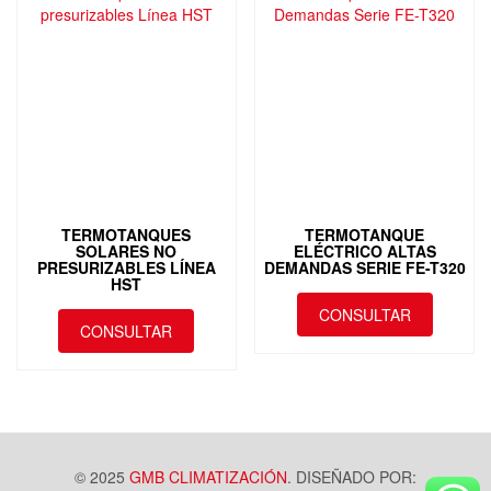
Las
opciones
se
pueden
elegir
en
la
página
de
producto
TERMOTANQUES
TERMOTANQUE
SOLARES NO
ELÉCTRICO ALTAS
PRESURIZABLES LÍNEA
DEMANDAS SERIE FE-T320
HST
CONSULTAR
CONSULTAR
Este
Este
producto
producto
tiene
tiene
múltiples
múltiples
variantes.
variantes.
Las
Las
© 2025
GMB CLIMATIZACIÓN
. DISEÑADO POR:
opciones