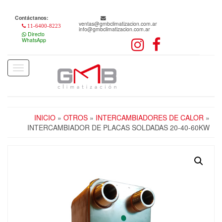
Skip
to
Contáctanos:
the
ventas@gmbclimatizacion.com.ar
11-6400-8223
info@gmbclimatizacion.com.ar
content
Directo
WhatsApp
Toggle
navigation
INICIO
»
OTROS
»
INTERCAMBIADORES DE CALOR
»
INTERCAMBIADOR DE PLACAS SOLDADAS 20-40-60KW