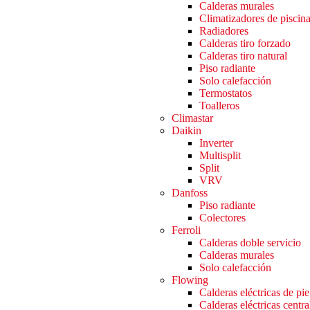
Calderas murales
Climatizadores de piscin
Radiadores
Calderas tiro forzado
Calderas tiro natural
Piso radiante
Solo calefacción
Termostatos
Toalleros
Climastar
Daikin
Inverter
Multisplit
Split
VRV
Danfoss
Piso radiante
Colectores
Ferroli
Calderas doble servicio
Calderas murales
Solo calefacción
Flowing
Calderas eléctricas de pie
Calderas eléctricas centra