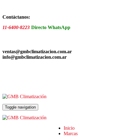
Skip
to
the
Contáctanos:
content
11-6400-8223
Directo WhatsApp
ventas@gmbclimatizacion.com.ar
info@gmbclimatizacion.com.ar
Toggle navigation
Inicio
Marcas