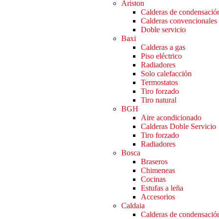
Ariston
Calderas de condensació
Calderas convencionales
Doble servicio
Baxi
Calderas a gas
Piso eléctrico
Radiadores
Solo calefacción
Termostatos
Tiro forzado
Tiro natural
BGH
Aire acondicionado
Calderas Doble Servicio
Tiro forzado
Radiadores
Bosca
Braseros
Chimeneas
Cocinas
Estufas a leña
Accesorios
Caldaia
Calderas de condensació