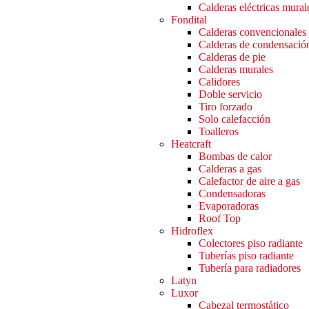
Calderas eléctricas mural
Fondital
Calderas convencionales
Calderas de condensació
Calderas de pie
Calderas murales
Calidores
Doble servicio
Tiro forzado
Solo calefacción
Toalleros
Heatcraft
Bombas de calor
Calderas a gas
Calefactor de aire a gas
Condensadoras
Evaporadoras
Roof Top
Hidroflex
Colectores piso radiante
Tuberías piso radiante
Tubería para radiadores
Latyn
Luxor
Cabezal termostático