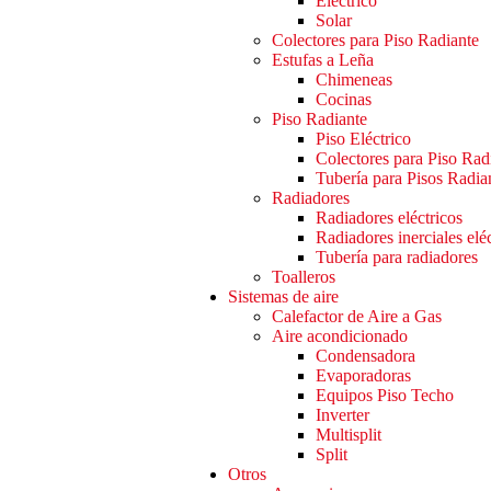
Eléctrico
Solar
Colectores para Piso Radiante
Estufas a Leña
Chimeneas
Cocinas
Piso Radiante
Piso Eléctrico
Colectores para Piso Rad
Tubería para Pisos Radia
Radiadores
Radiadores eléctricos
Radiadores inerciales elé
Tubería para radiadores
Toalleros
Sistemas de aire
Calefactor de Aire a Gas
Aire acondicionado
Condensadora
Evaporadoras
Equipos Piso Techo
Inverter
Multisplit
Split
Otros