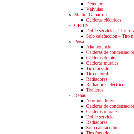
Detentor
Válvulas
Mattira Gabarron
Calderas eléctricas
ORBIS
Doble servicio – Tiro fo
Solo calefacción – Tiro n
Peisa
Alta potencia
Calderas de condensació
Calderas de pie
Calderas murales
Tiro forzado
Tiro natural
Radiadores
Radiadores eléctricos
Toalleros
Rehau
Acumuladores
Calderas de condensació
Calderas murales
Doble servicio
Radiadores
Solo calefacción
Tiro forzado