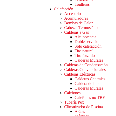
Toalleros
Calefacción
Accesorios
Acumuladores
Bombas de Calor
Cabezal Termostático
Calderas a Gas
Alta potencia
Doble servicio
Solo calefacción
Tiro natural
Tiro forzado
Calderas Murales
Calderas de Condensación
Calderas Convencionales
Calderas Eléctricas
Calderas Centrales
Caldera de Pie
Calderas Murales
Calefones
Calefones no TBF
Tubería Pex
Climatizador de Piscina
A Gas