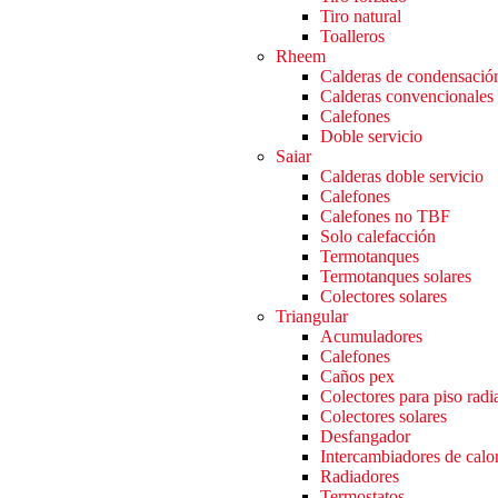
Tiro natural
Toalleros
Rheem
Calderas de condensació
Calderas convencionales
Calefones
Doble servicio
Saiar
Calderas doble servicio
Calefones
Calefones no TBF
Solo calefacción
Termotanques
Termotanques solares
Colectores solares
Triangular
Acumuladores
Calefones
Caños pex
Colectores para piso radi
Colectores solares
Desfangador
Intercambiadores de calo
Radiadores
Termostatos