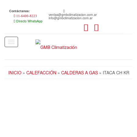
Skip
to
Contáctanos:
the
ventas@gmbclimatizacion.com.ar
11-6400-8223
info@gmbclimatizacion.com.ar
content
Directo WhatsApp
Toggle
navigation
INICIO
»
CALEFACCIÓN
»
CALDERAS A GAS
» ITACA CH KR