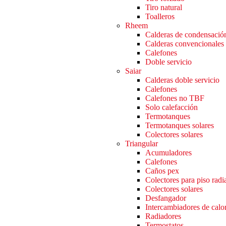
Tiro natural
Toalleros
Rheem
Calderas de condensació
Calderas convencionales
Calefones
Doble servicio
Saiar
Calderas doble servicio
Calefones
Calefones no TBF
Solo calefacción
Termotanques
Termotanques solares
Colectores solares
Triangular
Acumuladores
Calefones
Caños pex
Colectores para piso radi
Colectores solares
Desfangador
Intercambiadores de calo
Radiadores
Termostatos