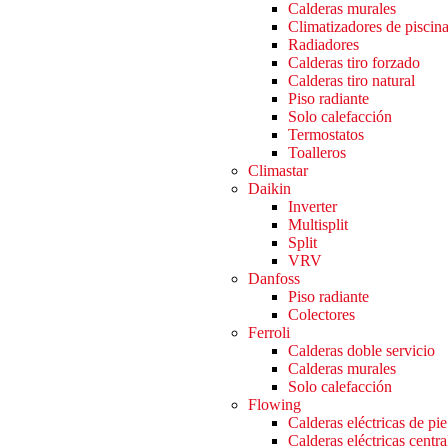
Calderas murales
Climatizadores de piscin
Radiadores
Calderas tiro forzado
Calderas tiro natural
Piso radiante
Solo calefacción
Termostatos
Toalleros
Climastar
Daikin
Inverter
Multisplit
Split
VRV
Danfoss
Piso radiante
Colectores
Ferroli
Calderas doble servicio
Calderas murales
Solo calefacción
Flowing
Calderas eléctricas de pie
Calderas eléctricas centra