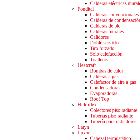
Calderas eléctricas mural
Fondital
Calderas convencionales
Calderas de condensació
Calderas de pie
Calderas murales
Calidores
Doble servicio
Tiro forzado
Solo calefacción
Toalleros
Heatcraft
Bombas de calor
Calderas a gas
Calefactor de aire a gas
Condensadoras
Evaporadoras
Roof Top
Hidroflex
Colectores piso radiante
Tuberías piso radiante
Tubería para radiadores
Latyn
Luxor
Cabezal termostático