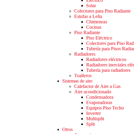
Eléctrico
Solar
Colectores para Piso Radiante
Estufas a Leña
Chimeneas
Cocinas
Piso Radiante
Piso Eléctrico
Colectores para Piso Rad
Tubería para Pisos Radia
Radiadores
Radiadores eléctricos
Radiadores inerciales elé
Tubería para radiadores
Toalleros
Sistemas de aire
Calefactor de Aire a Gas
Aire acondicionado
Condensadora
Evaporadoras
Equipos Piso Techo
Inverter
Multisplit
Split
Otros