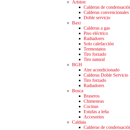
Ariston
Calderas de condensació
Calderas convencionales
Doble servicio
Baxi
Calderas a gas
Piso eléctrico
Radiadores
Solo calefacción
Termostatos
Tiro forzado
Tiro natural
BGH
Aire acondicionado
Calderas Doble Servicio
Tiro forzado
Radiadores
Bosca
Braseros
Chimeneas
Cocinas
Estufas a leña
Accesorios
Caldaia
Calderas de condensació