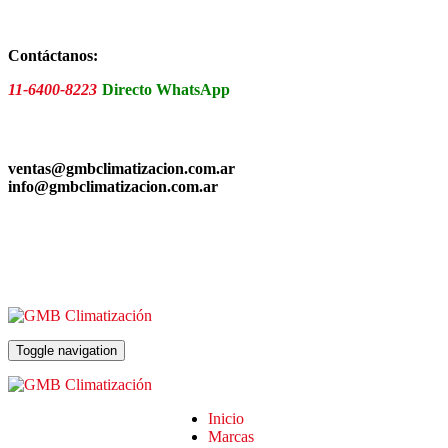
Skip
to
the
Contáctanos:
content
11-6400-8223
Directo WhatsApp
ventas@gmbclimatizacion.com.ar
info@gmbclimatizacion.com.ar
Toggle navigation
Inicio
Marcas