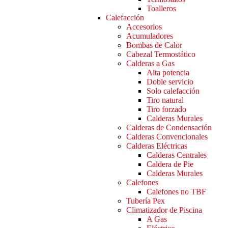
Toalleros
Calefacción
Accesorios
Acumuladores
Bombas de Calor
Cabezal Termostático
Calderas a Gas
Alta potencia
Doble servicio
Solo calefacción
Tiro natural
Tiro forzado
Calderas Murales
Calderas de Condensación
Calderas Convencionales
Calderas Eléctricas
Calderas Centrales
Caldera de Pie
Calderas Murales
Calefones
Calefones no TBF
Tubería Pex
Climatizador de Piscina
A Gas