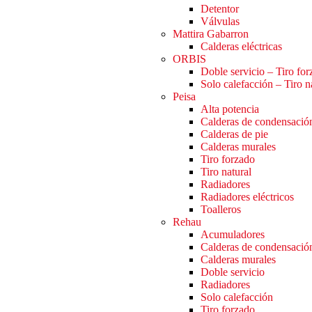
Detentor
Válvulas
Mattira Gabarron
Calderas eléctricas
ORBIS
Doble servicio – Tiro fo
Solo calefacción – Tiro n
Peisa
Alta potencia
Calderas de condensació
Calderas de pie
Calderas murales
Tiro forzado
Tiro natural
Radiadores
Radiadores eléctricos
Toalleros
Rehau
Acumuladores
Calderas de condensació
Calderas murales
Doble servicio
Radiadores
Solo calefacción
Tiro forzado