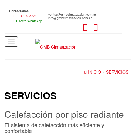
Skip
to
Contáctanos:
the
ventas@gmbclimatizacion.com.ar
11-6400-8223
info@gmbclimatizacion.com.ar
content
Directo WhatsApp
Toggle
navigation
INICIO
»
SERVICIOS
SERVICIOS
Calefacción por piso radiante
El sistema de calefacción más eficiente y
confortable