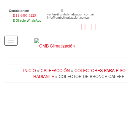
Skip
to
Contáctanos:
the
ventas@gmbclimatizacion.com.ar
11-6400-8223
info@gmbclimatizacion.com.ar
content
Directo WhatsApp
Toggle
navigation
INICIO
»
CALEFACCIÓN
»
COLECTORES PARA PISO
RADIANTE
» COLECTOR DE BRONCE CALEFFI