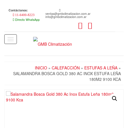
Skip
to
Contáctanos:
the
ventas@gmbclimatizacion.com.ar
11-6400-8223
info@gmbclimatizacion.com.ar
content
Directo WhatsApp
Toggle
navigation
INICIO
»
CALEFACCIÓN
»
ESTUFAS A LEÑA
»
SALAMANDRA BOSCA GOLD 380 AC INOX ESTUFA LEÑA
180M2 9100 KCA