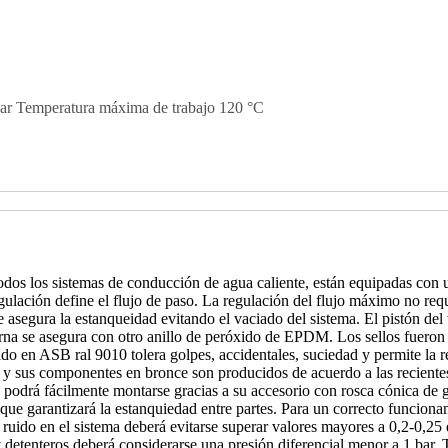
bar Temperatura máxima de trabajo 120 °C
dos los sistemas de conducción de agua caliente, están equipadas con u
regulación define el flujo de paso. La regulación del flujo máximo no req
e asegura la estanqueidad evitando el vaciado del sistema. El pistón de
na se asegura con otro anillo de peróxido de EPDM. Los sellos fueron di
ado en ASB ral 9010 tolera golpes, accidentales, suciedad y permite la r
ula y sus componentes en bronce son producidos de acuerdo a las reci
 podrá fácilmente montarse gracias a su accesorio con rosca cónica de g
que garantizará la estanquiedad entre partes. Para un correcto funciona
ruido en el sistema deberá evitarse superar valores mayores a 0,2-0,25 d
y detenteros deberá considerarse una presión diferencial menor a 1 bar