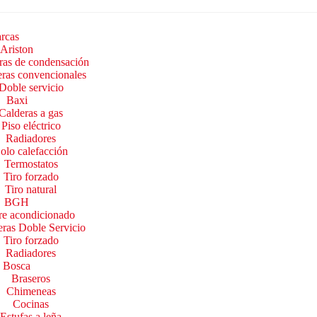
rcas
Ariston
ras de condensación
ras convencionales
Doble servicio
Baxi
Calderas a gas
Piso eléctrico
Radiadores
olo calefacción
Termostatos
Tiro forzado
Tiro natural
BGH
re acondicionado
ras Doble Servicio
Tiro forzado
Radiadores
Bosca
Braseros
Chimeneas
Cocinas
Estufas a leña