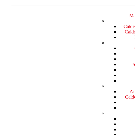
Ma
Calde
Calde
S
Ai
Calde