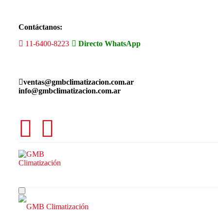
Skip
to
the
Contáctanos:
content
11-6400-8223
Directo WhatsApp
ventas@gmbclimatizacion.com.ar
info@gmbclimatizacion.com.ar
Toggle
navigation