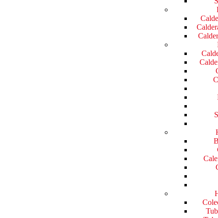
S
Calde
Caldera
Calder
Calde
Calde
C
S
B
Cale
H
Colec
Tube