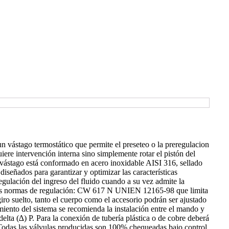
n vástago termostático que permite el preseteo o la preregulacion
uiere intervención interna sino simplemente rotar el pistón del
l vástago está conformado en acero inoxidable AISI 316, sellado
señados para garantizar y optimizar las características
egulación del ingreso del fluido cuando a su vez admite la
entes normas de regulación: CW 617 N UNIEN 12165-98 que limita
iro suelto, tanto el cuerpo como el accesorio podrán ser ajustado
miento del sistema se recomienda la instalación entre el mando y
elta (∆) P. Para la conexión de tubería plástica o de cobre deberá
. Todas las válvulas producidas son 100% chequeadas bajo control