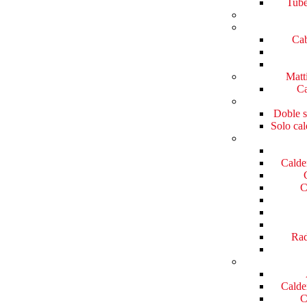
Tube
Cab
Matt
Ca
Doble s
Solo cal
Calde
C
Rad
Calde
C