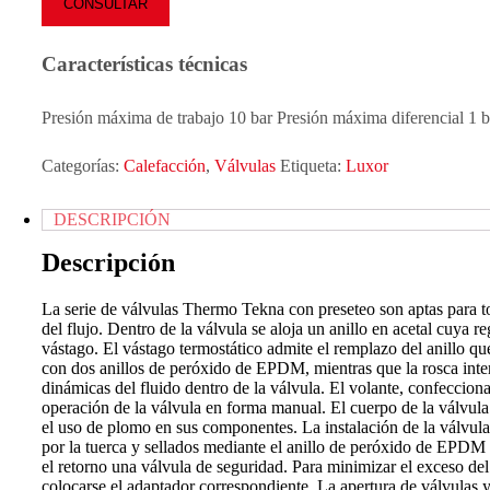
CONSULTAR
Características técnicas
Presión máxima de trabajo 10 bar Presión máxima diferencial 1 
Categorías:
Calefacción
,
Válvulas
Etiqueta:
Luxor
DESCRIPCIÓN
Descripción
La serie de válvulas Thermo Tekna con preseteo son aptas para to
del flujo. Dentro de la válvula se aloja un anillo en acetal cuya 
vástago. El vástago termostático admite el remplazo del anillo qu
con dos anillos de peróxido de EPDM, mientras que la rosca inter
dinámicas del fluido dentro de la válvula. El volante, confeccion
operación de la válvula en forma manual. El cuerpo de la válv
el uso de plomo en sus componentes. La instalación de la válvula
por la tuerca y sellados mediante el anillo de peróxido de EPDM 
el retorno una válvula de seguridad. Para minimizar el exceso del 
colocarse el adaptador correspondiente. La apertura de válvulas 