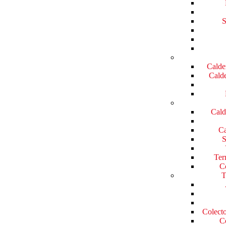
S
Calde
Calde
Cald
Ca
S
Ter
Co
T
Colecto
Co