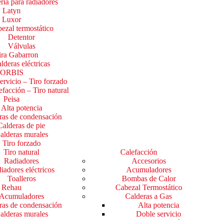
ría para radiadores
Latyn
Luxor
ezal termostático
Detentor
Válvulas
ira Gabarron
lderas eléctricas
ORBIS
ervicio – Tiro forzado
efacción – Tiro natural
Peisa
Alta potencia
ras de condensación
Calderas de pie
alderas murales
Tiro forzado
Tiro natural
Calefacción
Radiadores
Accesorios
iadores eléctricos
Acumuladores
Toalleros
Bombas de Calor
Rehau
Cabezal Termostático
Acumuladores
Calderas a Gas
ras de condensación
Alta potencia
alderas murales
Doble servicio