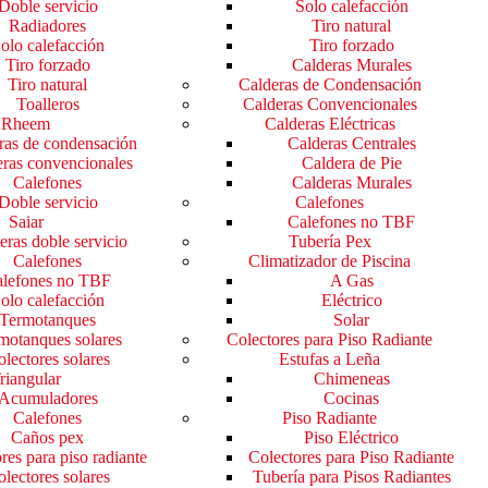
Doble servicio
Solo calefacción
Radiadores
Tiro natural
olo calefacción
Tiro forzado
Tiro forzado
Calderas Murales
Tiro natural
Calderas de Condensación
Toalleros
Calderas Convencionales
Rheem
Calderas Eléctricas
ras de condensación
Calderas Centrales
ras convencionales
Caldera de Pie
Calefones
Calderas Murales
Doble servicio
Calefones
Saiar
Calefones no TBF
eras doble servicio
Tubería Pex
Calefones
Climatizador de Piscina
lefones no TBF
A Gas
olo calefacción
Eléctrico
Termotanques
Solar
motanques solares
Colectores para Piso Radiante
lectores solares
Estufas a Leña
riangular
Chimeneas
Acumuladores
Cocinas
Calefones
Piso Radiante
Caños pex
Piso Eléctrico
res para piso radiante
Colectores para Piso Radiante
lectores solares
Tubería para Pisos Radiantes