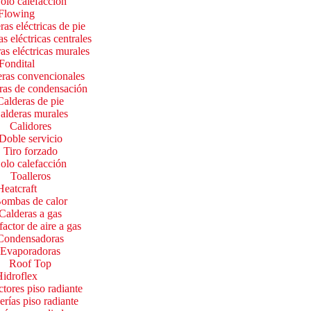
olo calefacción
Flowing
ras eléctricas de pie
s eléctricas centrales
as eléctricas murales
Fondital
ras convencionales
ras de condensación
Calderas de pie
alderas murales
Calidores
Doble servicio
Tiro forzado
olo calefacción
Toalleros
Heatcraft
ombas de calor
Calderas a gas
factor de aire a gas
Condensadoras
Evaporadoras
Roof Top
idroflex
tores piso radiante
rías piso radiante