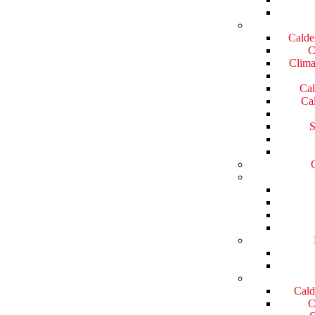
Calde
C
Clima
Cal
Cal
S
Cald
C