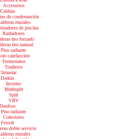
Accesorios
Caldaia
ras de condensación
alderas murales
tizadores de piscina
Radiadores
deras tiro forzado
deras tiro natural
Piso radiante
olo calefacción
Termostatos
Toalleros
Climastar
Daikin
Inverter
Multisplit
Split
VRV
Danfoss
Piso radiante
Colectores
Ferroli
eras doble servicio
alderas murales