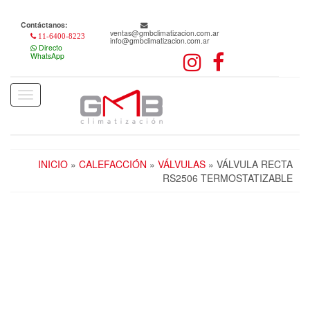
Skip
to
Contáctanos:
the
ventas@gmbclimatizacion.com.ar
11-6400-8223
info@gmbclimatizacion.com.ar
content
Directo
WhatsApp
Toggle
navigation
INICIO
»
CALEFACCIÓN
»
VÁLVULAS
» VÁLVULA RECTA
RS2506 TERMOSTATIZABLE